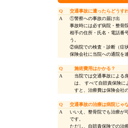
Q
交通事故に遭ったらどうす
A
①警察への事故の届け出
事故時には必ず病院・整骨
相手の住所・氏名・電話番
う。
②病院での検査・診断（症
保険会社に当院への通院を
Q
施術費用はかかる？
A
当院では交通事故による
は、 すべて自賠責保険
すと、治療費は保険会社
Q
交通事故の治療は病
A
いいえ、整骨院でも治療が
です。
ただし、自賠責保険での治