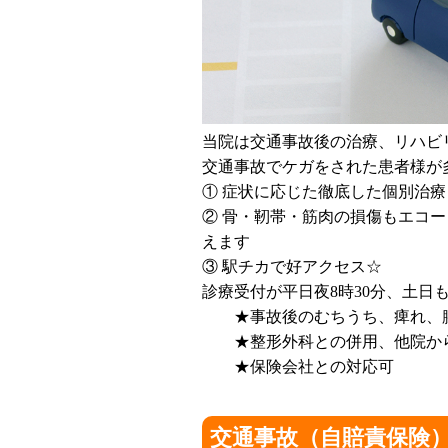
当院は交通事故後の治療、リハビ
交通事故でケガをされた患者様が
① 症状に応じた徹底した個別治療
② 骨・靭帯・筋肉の損傷もエコ
えます
③ 駅チカで好アクセス☆
診療受付が平日夜8時30分、土日
★事故後のむちうち、痺れ、腰
★整形外科との併用、他院か
★保険会社との対応可
交通事故（自賠責保険）