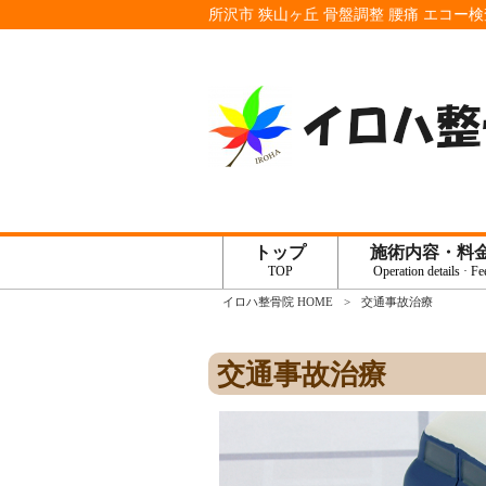
所沢市 狭山ヶ丘 骨盤調整 腰痛 エコー
トップ
施術内容・料
TOP
Operation details · Fe
イロハ整骨院 HOME
>
交通事故治療
交通事故治療