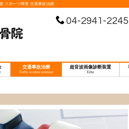
検査 スポーツ障害 交通事故治療
04-2941-2245
金
交通事故治療
超音波画像診断装置
e
Traffic accident treatment
Echo